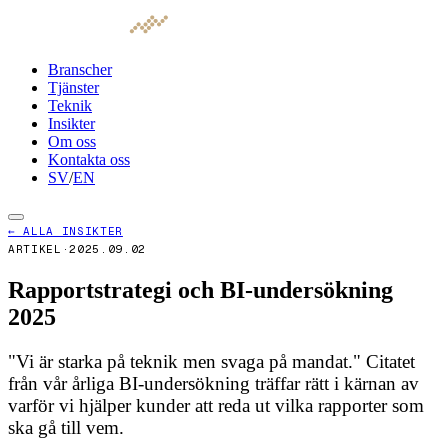
Branscher
Tjänster
Teknik
Insikter
Om oss
Kontakta oss
SV
/
EN
← ALLA INSIKTER
ARTIKEL
·
2025.09.02
Rapportstrategi och BI-undersökning
2025
"Vi är starka på teknik men svaga på mandat." Citatet
från vår årliga BI-undersökning träffar rätt i kärnan av
varför vi hjälper kunder att reda ut vilka rapporter som
ska gå till vem.