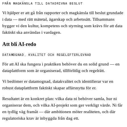
FRÅN MAGKÄNSLA TILL DATADRIVNA BESLUT
Vi hjälper er att gå från rapporter och magkänsla till beslut grundade
i data — med rätt mätetal, ägarskap och arbetssätt. Tillsammans
bygger vi den kultur, kompetens och styrning som krävs för att data
faktiskt ska användas i vardagen.
Att bli AI-redo
DATAMOGNAD, KVALITET OCH REGELEFTERLEVNAD
För att AI ska fungera i praktiken behöver du en solid grund — en
dataplattform som är organiserad, tillförlitlig och regelrätt.
Vi bedömer er datamognad, datakvalitet och identifierar var en
robust dataplattform faktiskt skapar affärsnytta för er.
Resultatet är en konkret plan: vilka data ni behöver samla, hur ni
organiserar dem, och vilka AI-projekt som ger verkligt värde. Ni får
en tydlig väg framåt — där ambitionen möter realiteten, och där
regulatoriska krav är inbyggda från dag ett.