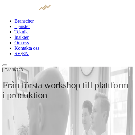
Branscher
Tjänster
Teknik
Insikter
Om oss
Kontakta oss
SV
/
EN
▍
TJÄNSTER
Från första workshop till plattform
i produktion
Rebtech hjälper organisationer att frigöra värdet i sin
data — från strategi till färdig lösning i drift. Våra
konsulter har lång erfarenhet och förstår både de
tekniska förutsättningarna och den affärslogik som styr