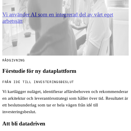
verksamheten.
Vi använder AI som en integrerad del av vårt eget
arbetssätt
— i förstudier, analyser, arkitekturarbete och
utveckling. Det innebär att ni får högre kvalitet, kortare
ledtider och mer värde per konsulttimme, samtidigt som
ni får en partner som vet hur AI ska tillämpas i praktiken
— inte bara i teorin.
RÅDGIVNING
Förstudie för ny dataplattform
FRÅN IDÉ TILL INVESTERINGSBESLUT
Vi kartlägger nuläget, identifierar affärsbehoven och rekommenderar
en arkitektur och leverantörsstrategi som håller över tid. Resultatet är
ett beslutsunderlag som tar er hela vägen från idé till
investeringsbeslut.
Att bli datadriven