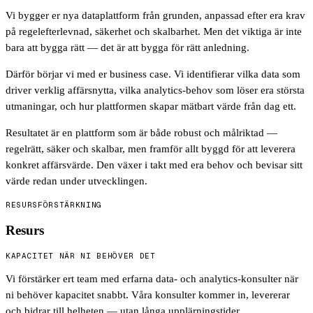
Vi bygger er nya dataplattform från grunden, anpassad efter era krav
på regelefterlevnad, säkerhet och skalbarhet. Men det viktiga är inte
bara att bygga rätt — det är att bygga för rätt anledning.
Därför börjar vi med er business case. Vi identifierar vilka data som
driver verklig affärsnytta, vilka analytics-behov som löser era största
utmaningar, och hur plattformen skapar mätbart värde från dag ett.
Resultatet är en plattform som är både robust och målriktad —
regelrätt, säker och skalbar, men framför allt byggd för att leverera
konkret affärsvärde. Den växer i takt med era behov och bevisar sitt
värde redan under utvecklingen.
RESURSFÖRSTÄRKNING
Resurs
KAPACITET NÄR NI BEHÖVER DET
Vi förstärker ert team med erfarna data- och analytics-konsulter när
ni behöver kapacitet snabbt. Våra konsulter kommer in, levererar
och bidrar till helheten — utan långa upplärningstider.