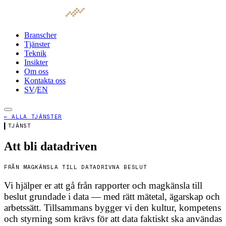
Branscher
Tjänster
Teknik
Insikter
Om oss
Kontakta oss
SV
/
EN
← ALLA TJÄNSTER
▍
TJÄNST
Att bli datadriven
FRÅN MAGKÄNSLA TILL DATADRIVNA BESLUT
Vi hjälper er att gå från rapporter och magkänsla till
beslut grundade i data — med rätt mätetal, ägarskap och
arbetssätt. Tillsammans bygger vi den kultur, kompetens
och styrning som krävs för att data faktiskt ska användas